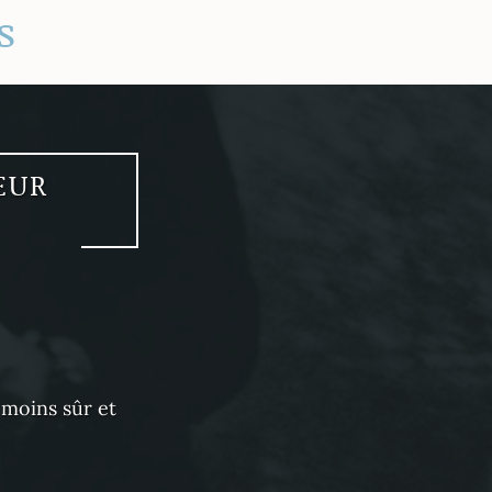
s
EUR
 moins sûr et