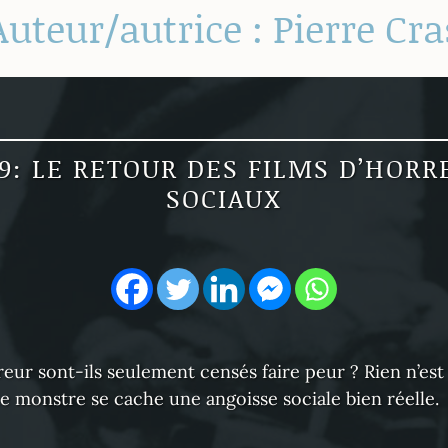
Auteur/autrice :
Pierre Cra
19: LE RETOUR DES FILMS D’HORR
SOCIAUX
reur sont-ils seulement censés faire peur ? Rien n’est
e monstre se cache une angoisse sociale bien réelle.