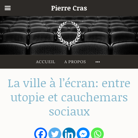
Pierre Cras
Accéder
au
contenu
principal
MORE
ACCUEIL
A PROPOS
La ville à l’écran: entre
utopie et cauchemars
sociaux