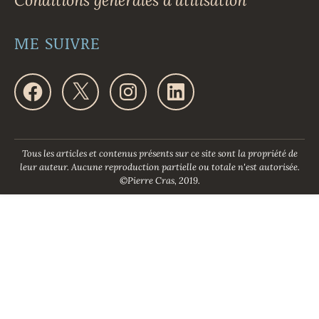
ME SUIVRE
F
X
I
L
a
n
i
c
s
n
e
t
k
b
a
e
o
g
d
Tous les articles et contenus présents sur ce site sont la propriété de
o
r
I
leur auteur. Aucune reproduction partielle ou totale n'est autorisée.
k
a
n
©Pierre Cras, 2019.
m