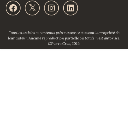
F
X
I
L
a
n
i
c
s
n
e
t
k
b
a
e
o
g
d
Tous les articles et contenus présents sur ce site sont la propriété de
o
r
I
leur auteur. Aucune reproduction partielle ou totale n'est autorisée.
k
a
n
©Pierre Cras, 2019.
m