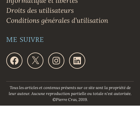
Informatique et libertés
Droits des utilisateurs
Conditions générales d’utilisation
ME SUIVRE
F
X
I
L
a
n
i
c
s
n
e
t
k
b
a
e
o
g
d
Tous les articles et contenus présents sur ce site sont la propriété de
o
r
I
leur auteur. Aucune reproduction partielle ou totale n'est autorisée.
k
a
n
©Pierre Cras, 2019.
m