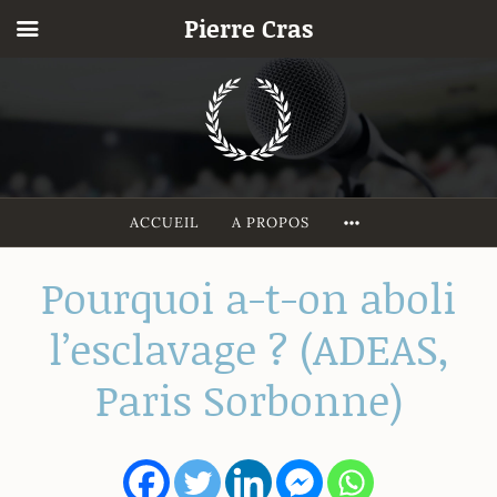
Pierre Cras
Accéder
au
contenu
principal
MORE
ACCUEIL
A PROPOS
Pourquoi a-t-on aboli
l’esclavage ? (ADEAS,
Paris Sorbonne)